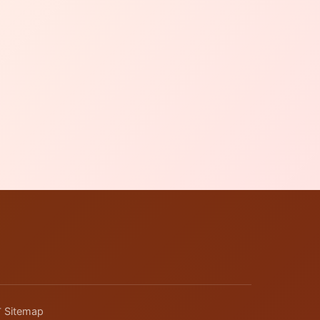
有
Sitemap