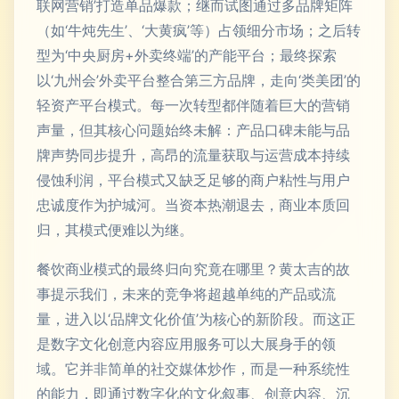
联网营销’打造单品爆款；继而试图通过多品牌矩阵
（如‘牛炖先生’、‘大黄疯’等）占领细分市场；之后转
型为‘中央厨房+外卖终端’的产能平台；最终探索
以‘九州会’外卖平台整合第三方品牌，走向‘类美团’的
轻资产平台模式。每一次转型都伴随着巨大的营销
声量，但其核心问题始终未解：产品口碑未能与品
牌声势同步提升，高昂的流量获取与运营成本持续
侵蚀利润，平台模式又缺乏足够的商户粘性与用户
忠诚度作为护城河。当资本热潮退去，商业本质回
归，其模式便难以为继。
餐饮商业模式的最终归向究竟在哪里？黄太吉的故
事提示我们，未来的竞争将超越单纯的产品或流
量，进入以‘品牌文化价值’为核心的新阶段。而这正
是数字文化创意内容应用服务可以大展身手的领
域。它并非简单的社交媒体炒作，而是一种系统性
的能力，即通过数字化的文化叙事、创意内容、沉