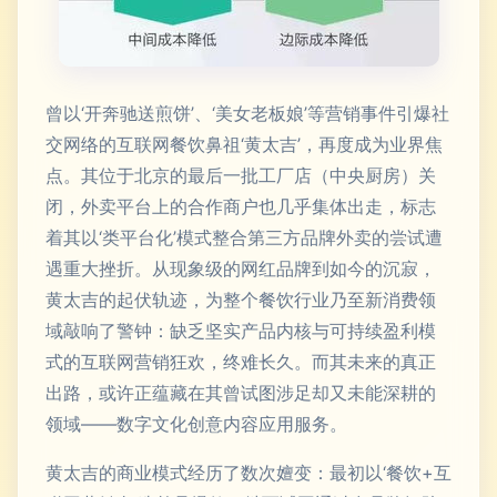
曾以‘开奔驰送煎饼’、‘美女老板娘’等营销事件引爆社
交网络的互联网餐饮鼻祖‘黄太吉’，再度成为业界焦
点。其位于北京的最后一批工厂店（中央厨房）关
闭，外卖平台上的合作商户也几乎集体出走，标志
着其以‘类平台化’模式整合第三方品牌外卖的尝试遭
遇重大挫折。从现象级的网红品牌到如今的沉寂，
黄太吉的起伏轨迹，为整个餐饮行业乃至新消费领
域敲响了警钟：缺乏坚实产品内核与可持续盈利模
式的互联网营销狂欢，终难长久。而其未来的真正
出路，或许正蕴藏在其曾试图涉足却又未能深耕的
领域——数字文化创意内容应用服务。
黄太吉的商业模式经历了数次嬗变：最初以‘餐饮+互